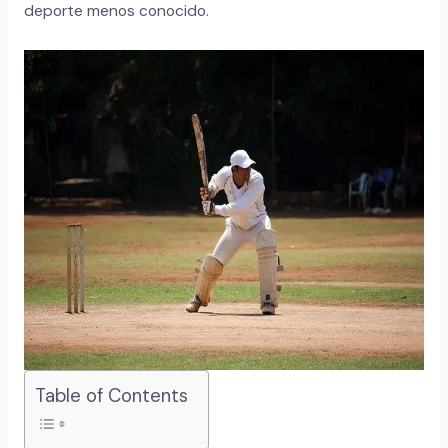
deporte menos conocido.
Table of Contents