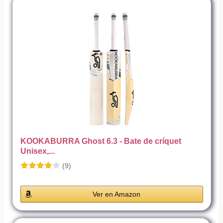
KOOKABURRA Ghost 6.3 - Bate de críquet
Unisex,...
(9)
Ver en Amazon