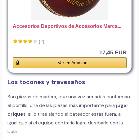
Accesorios Deportivos de Accesorios Marca...
(2)
17,45 EUR
Ver en Amazon
Los tocones y travesaños
Son piezas de madera, que una vez armadas conforman
el portillo, una de las piezas más importante para
jugar
criquet,
si lo tiras siendo el bateador estás fuera, al
igual que si el equipo contrario logra derribarlo con la
bola.