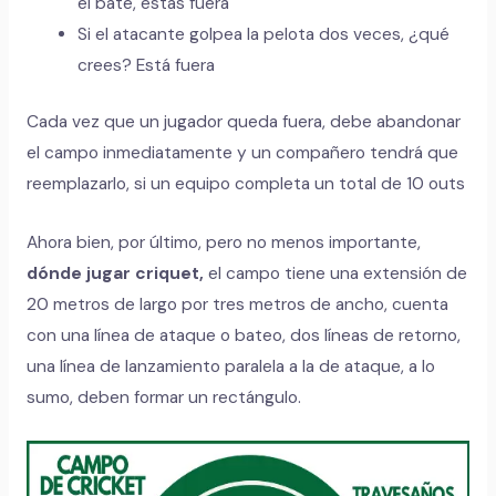
el bate, estás fuera
Si el atacante golpea la pelota dos veces, ¿qué
crees? Está fuera
Cada vez que un jugador queda fuera, debe abandonar
el campo inmediatamente y un compañero tendrá que
reemplazarlo, si un equipo completa un total de 10 outs
Ahora bien, por último, pero no menos importante,
dónde jugar criquet,
el campo tiene una extensión de
20 metros de largo por tres metros de ancho, cuenta
con una línea de ataque o bateo, dos líneas de retorno,
una línea de lanzamiento paralela a la de ataque, a lo
sumo, deben formar un rectángulo.