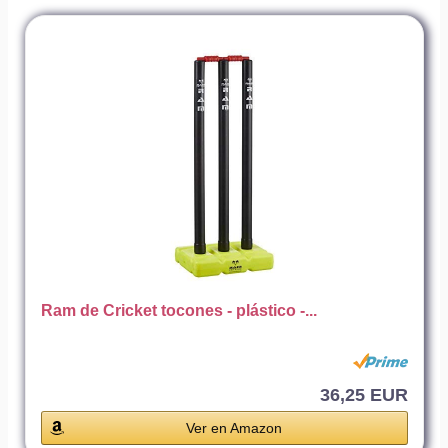
Ram de Cricket tocones - plástico -...
36,25 EUR
Ver en Amazon