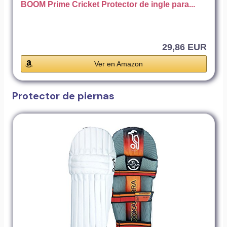
BOOM Prime Cricket Protector de ingle para...
29,86 EUR
Ver en Amazon
Protector de piernas