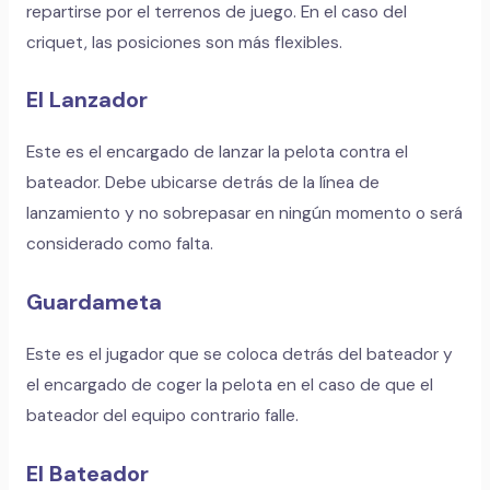
repartirse por el terrenos de juego. En el caso del
criquet, las posiciones son más flexibles.
El Lanzador
Este es el encargado de lanzar la pelota contra el
bateador. Debe ubicarse detrás de la línea de
lanzamiento y no sobrepasar en ningún momento o será
considerado como falta.
Guardameta
Este es el jugador que se coloca detrás del bateador y
el encargado de coger la pelota en el caso de que el
bateador del equipo contrario falle.
El Bateador