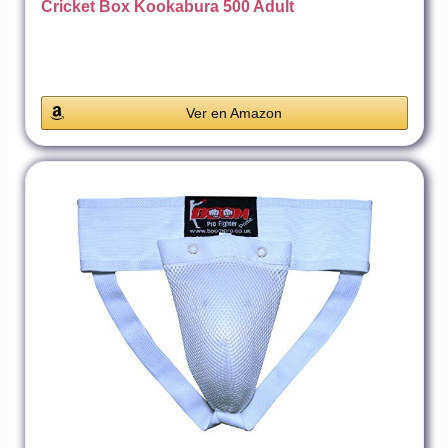
Cricket Box Kookabura 500 Adult
Ver en Amazon