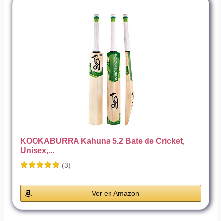
KOOKABURRA Kahuna 5.2 Bate de Cricket,
Unisex,...
(3)
Ver en Amazon