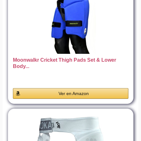
Moonwalkr Cricket Thigh Pads Set & Lower
Body...
Ver en Amazon