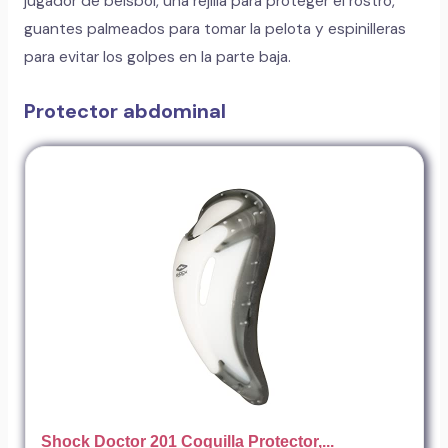
jugador de béisbol, una rejilla para proteger el rostro,
guantes palmeados para tomar la pelota y espinilleras
para evitar los golpes en la parte baja.
Protector abdominal
Shock Doctor 201 Coquilla Protector,...