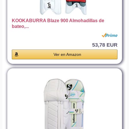
KOOKABURRA Blaze 900 Almohadillas de
bateo,...
53,78 EUR
Ver en Amazon